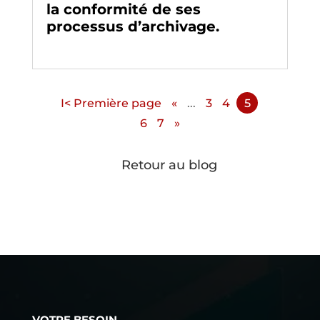
la conformité de ses
processus d’archivage.
Archivage
-
Témoignages clients
I< Première page
«
...
3
4
5
6
7
»
#
Retour au blog
VOTRE BESOIN