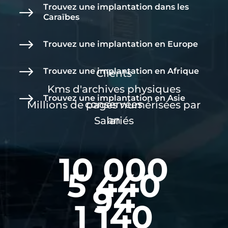
Trouvez une implantation dans les
$
Caraïbes
$
Trouvez une implantation en Europe
$
Trouvez une implantation en Afrique
Clients
Kms d'archives physiques
$
Trouvez une implantation en Asie
conservées
Millions de pages numérisées par
an
Salariés
10 000
5 440
94
1 140