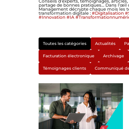
Conseils d’experts, témoignages, articles,
partage de bonnes pratiques… Dans l’œil
Management décrypte chaque mois les t
transformation digitale :
#Digitalisation
#
#Innovation
#IA
#Transformationnuméri
Toutes les catégories
Actualités
Pa
Facturation électronique
Archivage
Témoignages clients
Communiqué de