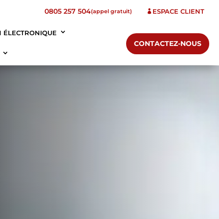
0805 257 504
ESPACE CLIENT
(appel gratuit)

N ÉLECTRONIQUE
CONTACTEZ-NOUS
T
eil en organisation documentaire
facture PA
rchives
 facturation électronique
nos Valeurs
ité RGPD / Service DPO externalisé
réforme de la facturation électronique
ons
Archivage
ons