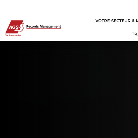
VOTRE SECTEUR & 
TR
D
D
D
D