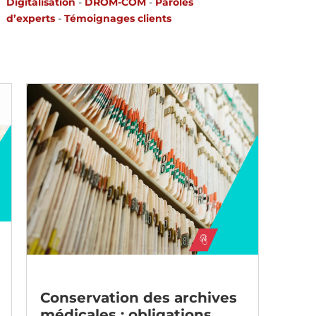
Digitalisation
-
DROM-COM
-
Paroles
d’experts
-
Témoignages clients
Conservation des archives
médicales : obligations