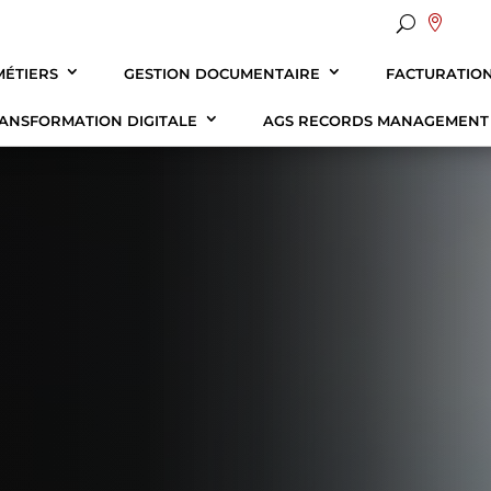

MÉTIERS
GESTION DOCUMENTAIRE
FACTURATIO
ANSFORMATION DIGITALE
AGS RECORDS MANAGEMEN
Santé
Audit et cons
Solution e-
Administrations & collectivités
Traitement d’a
Ressources
ématérialisation des documents comptables
Notre Vision & 
Banque Assurance
Audit conform
FAQ sur la 
ématérialisation des documents RH
Nos Certificati
Industrie
Formation en 
ématérialisation des documents d’urbanisme
Nos Implantati
Automobile
ématérialisation des dossiers médicaux
Habitat social
Juridique