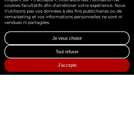
Enfin, vous disposez du droit de ne pas faire
l’objet d’une décision fondée exclusivement
sur un traitement automatisé, y compris le
profilage, produisant des effets juridiques
vous concernant ou vous affectant de
manière significative de façon similaire.
7.
Sécurité des données
personnelles
AGS Records Management fait ses
meilleurs efforts en prenant toutes les
mesures appropriées pour assurer la
sécurité et la confidentialité de vos données
personnelles pour empêcher qu’elles soient
endommagées ou déformées ou que des
tiers non autorisés y aient accès et en
fassent une utilisation abusive.