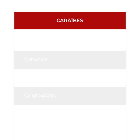
CARAÏBES
ARUBA
CURAÇAO
HAITI
SAINT-MARTIN