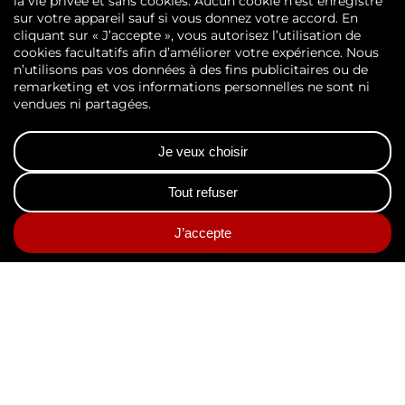
Système d’Archivage
$
Électronique (S.A.E)
Archivage en Coffre-fort
$
électronique
ECHANGEZ AVEC UN EXPERT
Découvrez nos
solutions de
gestion de
l’information