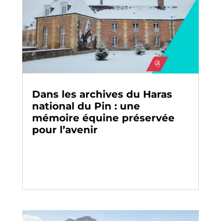
Dans les archives du Haras
national du Pin : une
mémoire équine préservée
pour l’avenir
Actualité
-
Archivage
-
Évènement
-
Histoires d’archives
-
Paroles d’experts