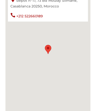
depot n°17, 73 Bd Moulay Slimane,
Casablanca 20250, Morocco

+212 522660189